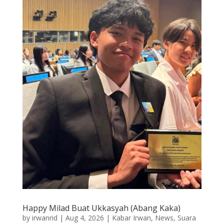
Happy Milad Buat Ukkasyah (Abang Kaka)
by
irwanrid
|
Aug 4, 2026
|
Kabar Irwan
,
News
,
Suara