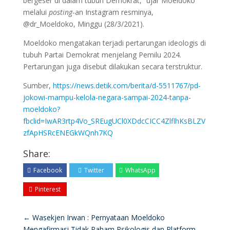
bergeser di dalam tubuh Demokrat,” ujar Moeldoko
melalui
posting
-an Instagram resminya,
@dr_Moeldoko, Minggu (28/3/2021).
Moeldoko mengatakan terjadi pertarungan ideologis di
tubuh Partai Demokrat menjelang Pemilu 2024.
Pertarungan juga disebut dilakukan secara terstruktur.
Sumber,
https://news.detik.com/berita/d-5511767/pd-
jokowi-mampu-kelola-negara-sampai-2024-tanpa-
moeldoko?
fbclid=IwAR3rtp4Vo_SREugUCl0XDdcCICC4ZlflhKsBLZV
zfApHSRcENEGkWQnh7KQ
Share:
Facebook
Twitter
WhatsApp
Pinterest
←
Wasekjen Irwan : Pernyataan Moeldoko
Mengafirmasi Tidak Paham Psikologis dan Platform