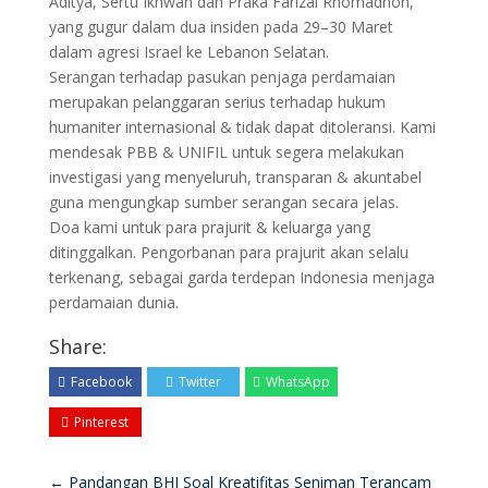
Aditya, Sertu Ikhwan dan Praka Farizal Rhomadhon,
yang gugur dalam dua insiden pada 29–30 Maret
dalam agresi Israel ke Lebanon Selatan.
Serangan terhadap pasukan penjaga perdamaian
merupakan pelanggaran serius terhadap hukum
humaniter internasional & tidak dapat ditoleransi. Kami
mendesak PBB & UNIFIL untuk segera melakukan
investigasi yang menyeluruh, transparan & akuntabel
guna mengungkap sumber serangan secara jelas.
Doa kami untuk para prajurit & keluarga yang
ditinggalkan. Pengorbanan para prajurit akan selalu
terkenang, sebagai garda terdepan Indonesia menjaga
perdamaian dunia.
Share:
Facebook
Twitter
WhatsApp
Pinterest
←
Pandangan BHI Soal Kreatifitas Seniman Terancam