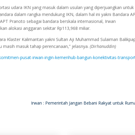
rtasi udara IKN yang masuk dalam usulan yang diperjuangkan untuk
ndara dalam rangka mendukung IKN, dalam hal ini yakni Bandara A
PT Pranoto sebagai bandara berskala internasional, Irwan
an alokasi anggaran sekitar Rp113,968 miliar.
a Klaster Kalimantan yakni Sultan Aji Muhammad Sulaiman Balikpa
tu masih masuk tahap perencanaan,” jelasnya.
(Dirhanuddin)
-komitmen-pusat-irwan-ingin-kemenhub-bangun-konektivitas-transport
Irwan : Pemerintah Jangan Bebani Rakyat untuk Ru