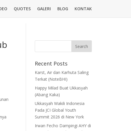
DEO
QUOTES
GALERI
BLOG
KONTAK
ub
Recent Posts
Karst, Air dan Karhuta Saling
Terkat (NoteBHI)
Happy Milad Buat Ukkasyah
(Abang Kaka)
unan
Ukkasyah Wakili Indonesia
Pada JCI Global Youth
nnya
Summit 2026 di New York
Irwan Fecho Dampingi AHY di