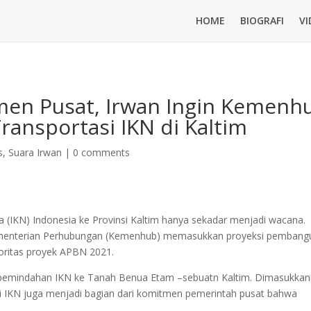
HOME
BIOGRAFI
VI
men Pusat, Irwan Ingin Kemenh
ransportasi IKN di Kaltim
s
,
Suara Irwan
|
0 comments
 (IKN) Indonesia ke Provinsi Kaltim hanya sekadar menjadi wacana.
menterian Perhubungan (Kemenhub) memasukkan proyeksi pembang
rioritas proyek APBN 2021.
atas pemindahan IKN ke Tanah Benua Etam –sebuatn Kaltim. Dimasukka
i IKN juga menjadi bagian dari komitmen pemerintah pusat bahwa