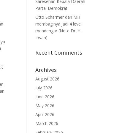
Saresehan Kepala Daerah
Partai Demokrat
Otto Scharmer dari MIT
an
membaginya jadi 4 level
mendengar (Note Dr. H.
Irwan)
nya
i
Recent Comments
ng
Archives
August 2026
an
July 2026
dan
June 2026
May 2026
April 2026
,
March 2026
February 2026