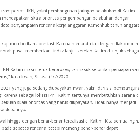
 transportasi IKN, yakni pembangunan jaringan pelabuhan di Kaltim.
elah mendapatkan skala prioritas pengembangan pelabuhan dengan
am data penyampaian rencana kerja anggaran Kemenhub tahun anggar
 cukup memberikan apresiasi. Karena menurut dia, dengan diakomodir
intah pusat memberikan tindak lanjut setelah Kaltim ditunjuk sebaga
IKN Kaltim masih terus berproses, termasuk sejumlah persiapan ya
us,” kata Irwan, Selasa (9/7/2020).
 2021 yang juga sedang diupayakan Irwan, yakni dari sisi pembangun
ing, karena sebagai lokasi IKN, Kaltim tentunya membutuhkan sarana 
 sebuah skala prioritas yang harus diupayakan. Tidak hanya menjadi
 ke depannya.
wal hingga dengan benar-benar terealisasi di Kaltim. Kita semua ingin
i pada sebatas rencana, tetapi memang benar-benar dapat