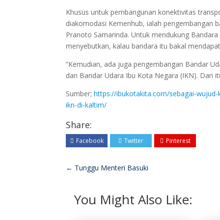
Khusus untuk pembangunan konektivitas transpo
diakomodasi Kemenhub, ialah pengembangan ba
Pranoto Samarinda. Untuk mendukung Bandara A
menyebutkan, kalau bandara itu bakal mendapatk
“Kemudian, ada juga pengembangan Bandar Udar
dan Bandar Udara Ibu Kota Negara (IKN). Dan i
Sumber;
https://ibukotakita.com/sebagai-wujud
ikn-di-kaltim/
Share:
Facebook
Twitter
Pinterest
←
Tunggu Menteri Basuki
You Might Also Like: