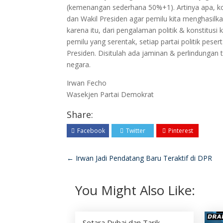
(kemenangan sederhana 50%+1). Artinya apa, kon
dan Wakil Presiden agar pemilu kita menghasilka
karena itu, dari pengalaman politik & konstitusi 
pemilu yang serentak, setiap partai politik pes
Presiden. Disitulah ada jaminan & perlindungan t
negara.
Irwan Fecho
Wasekjen Partai Demokrat
Share:
Facebook
Twitter
Pinterest
←
Irwan Jadi Pendatang Baru Teraktif di DPR
You Might Also Like:
Setara Dubai dan Tarik