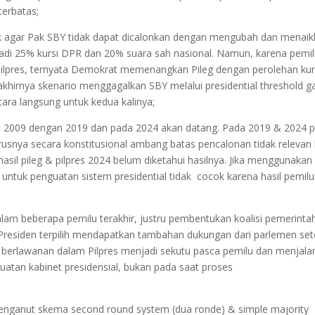
terbatas;
tik agar Pak SBY tidak dapat dicalonkan dengan mengubah dan menai
di 25% kursi DPR dan 20% suara sah nasional. Namun, karena pemil
m Pilpres, ternyata Demokrat memenangkan Pileg dengan perolehan kur
akhirnya skenario menggagalkan SBY melalui presidential threshold g
ara langsung untuk kedua kalinya;
4 & 2009 dengan 2019 dan pada 2024 akan datang. Pada 2019 & 2024 p
rusnya secara konstitusional ambang batas pencalonan tidak relevan 
asil pileg & pilpres 2024 belum diketahui hasilnya. Jika menggunakan 
d untuk penguatan sistem presidential tidak cocok karena hasil pemilu
dalam beberapa pemilu terakhir, justru pembentukan koalisi pemerinta
adi Presiden terpilih mendapatkan tambahan dukungan dari parlemen set
ng berlawanan dalam Pilpres menjadi sekutu pasca pemilu dan menjal
uatan kabinet presidensial, bukan pada saat proses
 menganut skema second round system (dua ronde) & simple majority