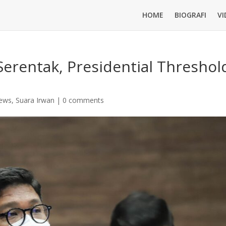
HOME
BIOGRAFI
VI
 Serentak, Presidential Threshol
ews
,
Suara Irwan
|
0 comments