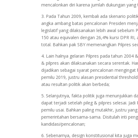
mencalonkan diri karena jumlah dukungan yang 
3. Pada Tahun 2009, kembali ada skenario poli
angka ambang batas pencalonan Presiden menja
legislatif yang dilaksanakan lebih awal sebelu
150 atau equivalen dengan 26,4% kursi DPR RI, 
total. Bahkan pak SBY memenangkan Pilpres sec
4. Lain halnya gelaran Pilpres pada tahun 200
& pilpres akan dilaksanakan secara serentak. Ha
dijadikan sebagai syarat pencalonan mengingat h
pemilu 2019, justru alasan presidential threshol
atau resultan politik akan berbeda;
5. Selanjutnya, fakta politik juga menunjukkan 
dapat terjadi setelah pileg & pilpres selesai. J
pemilu usai. Bahkan paling mutakhir, justru ya
pemerintahan bersama-sama. Disitulah inti peng
kandidasi/pencalonan;
6. Sebenarnya, design konstitusional kita juga