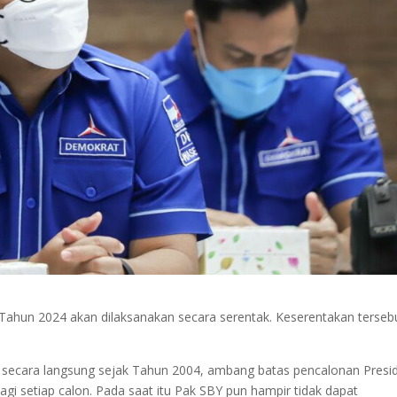
da Tahun 2024 akan dilaksanakan secara serentak. Keserentakan terseb
an secara langsung sejak Tahun 2004, ambang batas pencalonan Presi
gi setiap calon. Pada saat itu Pak SBY pun hampir tidak dapat